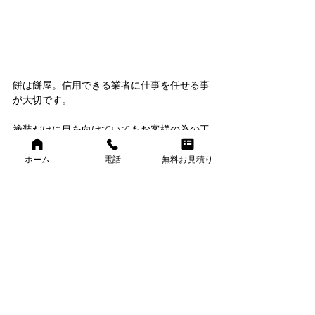
餅は餅屋。信用できる業者に仕事を任せる事
が大切です。
塗装だけに目を向けていてもお客様の為の工
事にはなりません。
ホーム
電話
無料お見積り
現状を把握して最善を尽くすの事が大切で
す。
屋根塗装