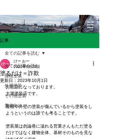
記事
全ての記事を読む
けー おー
全ての記事を読む
2023年6月20日
塗るだけ＝詐欺
屋根塗装
更新日：
2023年10月1日
外壁塗装
お世話になっております。
大瀧塗装店です。
その他塗装
業者向け
屋根や外壁の塗装が傷んでいるから塗装をし
ようというのは誰でも考ることです。
塗装屋は勿論巷に溢れる営業さんもただ塗る
だけではなく建物全体、基材そのものを見な